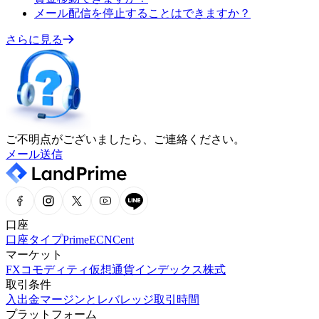
メール配信を停止することはできますか？
さらに見る
ご不明点がございましたら、ご連絡ください。
メール送信
口座
口座タイプ
Prime
ECN
Cent
マーケット
FX
コモディティ
仮想通貨
インデックス
株式
取引条件
入出金
マージンとレバレッジ
取引時間
プラットフォーム