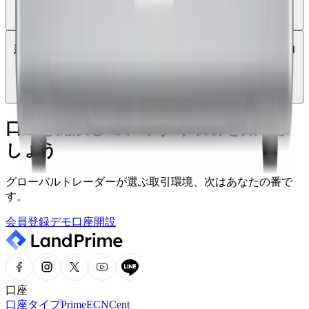
新しいLand Primeアカウントで既存のMetaTrader 4にロ
グインできますか？
口座を開設して、今すぐ取引を始めま
しょう
グローバルトレーダーが選ぶ取引環境、次はあなたの番で
す。
会員登録
デモ口座開設
口座
口座タイプ
Prime
ECN
Cent