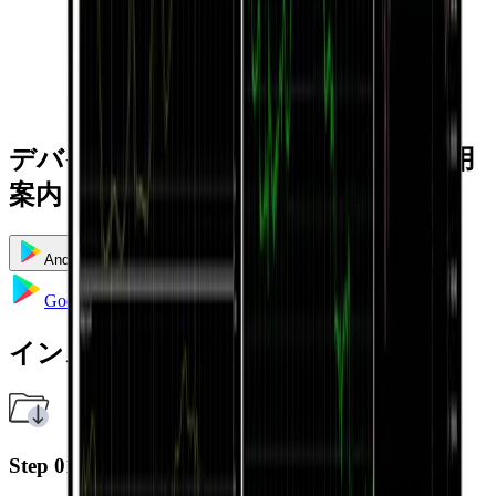
デバイス別のインストールおよび利用
案内
Android
iOS
Windows
Mac
Multi Terminal
Google Playへ移動
インストール方法
Step 01