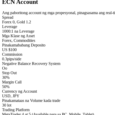
ECN Account
Ang paboritong account ng mga propesyonal, pinagsasama ang real-t
Spread
Forex 0, Gold 1.2
Leverage
1000:1 na Leverage
Mga Klase ng Asset
Forex, Commodities
Pinakamababang Deposito
US $100
Commission
0.3pips/side
Negative Balance Recovery System
Oo
Stop Out
30%
Margin Call
50%
Currency ng Account
USD, JPY
Pinakamataas na Volume kada trade
30 lot
Trading Platform
MetaTrader 4 at 5 (Available para sa PC, Mobile, Tablet)