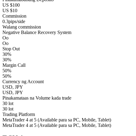
US $100
US $10
Commission
0.3pips/side
Walang commission
Negative Balance Recovery System
Oo
Oo
Stop Out
30%
30%
Margin Call
50%
50%
Currency ng Account
USD, JPY
USD, JPY
Pinakamataas na Volume kada trade
30 lot
30 lot
Trading Platform
MetaTrader 4 at 5 (Available para sa PC, Mobile, Tablet)
MetaTrader 4 at 5 (Available para sa PC, Mobile, Tablet)