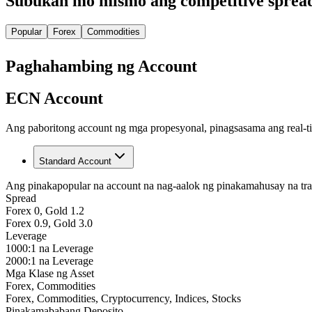
Subukan mo mismo ang competitive sprea
Popular
Forex
Commodities
Paghahambing ng Account
ECN Account
Ang paboritong account ng mga propesyonal, pinagsasama ang real-t
Standard Account
Ang pinakapopular na account na nag-aalok ng pinakamahusay na tradin
Spread
Forex 0, Gold 1.2
Forex 0.9, Gold 3.0
Leverage
1000:1 na Leverage
2000:1 na Leverage
Mga Klase ng Asset
Forex, Commodities
Forex, Commodities, Cryptocurrency, Indices, Stocks
Pinakamababang Deposito