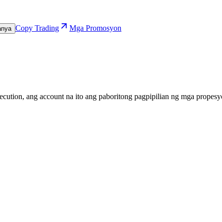
Copy Trading
Mga Promosyon
anya
ecution, ang account na ito ang paboritong pagpipilian ng mga propesyo