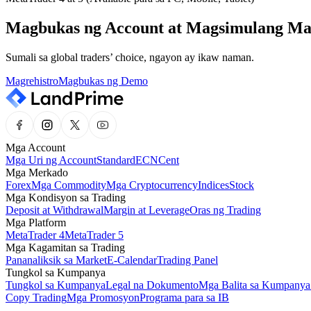
Magbukas ng Account at Magsimulang Ma
Sumali sa global traders’ choice, ngayon ay ikaw naman.
Magrehistro
Magbukas ng Demo
Mga Account
Mga Uri ng Account
Standard
ECN
Cent
Mga Merkado
Forex
Mga Commodity
Mga Cryptocurrency
Indices
Stock
Mga Kondisyon sa Trading
Deposit at Withdrawal
Margin at Leverage
Oras ng Trading
Mga Platform
MetaTrader 4
MetaTrader 5
Mga Kagamitan sa Trading
Pananaliksik sa Market
E-Calendar
Trading Panel
Tungkol sa Kumpanya
Tungkol sa Kumpanya
Legal na Dokumento
Mga Balita sa Kumpanya
Copy Trading
Mga Promosyon
Programa para sa IB