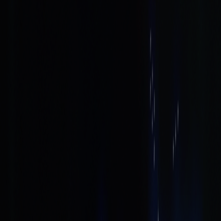
Vị thế mở
34 triệu
Sứ mệnh của Land Prime là cung cấp các dịch vụ tài chính đẳng cấp
thế giới, phát triển cùng khách hàng và đóng góp vào sự phát triển
của thị trường tài chính toàn cầu.Với hệ thống giao dịch ổn định và
tiện lợi của chúng tôi, bạn có thể trải nghiệm môi trường giao dịch
tối ưu mọi lúc, mọi nơi.