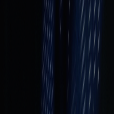
được hỗ trợ bởi công nghệ tài chính tiên tiến.