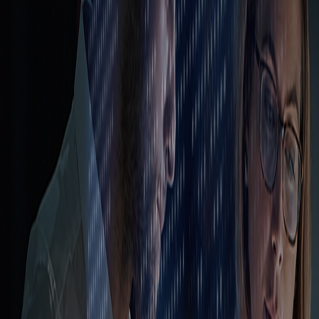
cậy.Bằng cách tuân thủ các tiêu chuẩn quản lý quốc tế và khuôn
khổ quản lý rủi ro nghiêm ngặt, chúng tôi ưu tiên cả việc bảo vệ tài
sản của khách hàng và tính ổn định của nền tảng.
Thương hiệu uy tín được trao giải
Land Prime đã liên tục nhận được sự ghi nhận và các giải thưởng
trong ngành, củng cố danh tiếng của chúng tôi như một nhà môi
giới toàn cầu được các nhà giao dịch trên toàn thế giới tin tưởng và
yêu thích.
Land Prime cũng được trao giải Nhà môi giới Forex đáng tin cậy
nhất tại Hội nghị Phái sinh Tài chính Toàn cầu năm 2025.