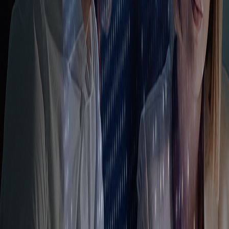
Land Prime được trao giải Nhà môi giới Forex tốt nhất châu Á năm
2024 bởi Tạp chí World Fintech Business.
Land Prime was awarded as The Best CFD Broker South East Asia
Land Prime was awarded as World Fintech Business Magazine
Leading online Trading Solutions provider of the year