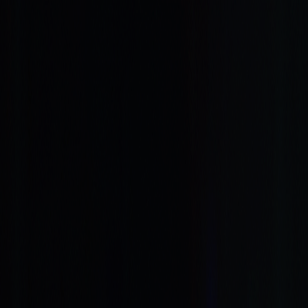
Copy Trading
Khuyến
Giao dịch
Nền tảng
Công cụ
Công ty
mãi
Đăng nhập
Đăng ký
VI
Đối tác Tài chính Toàn cầu Đáng tin cậy của bạn,
Land Prime
Land Prime là một công ty tài chính toàn cầu được thành lập dựa
trên kinh nghiệm và chuyên môn sâu rộng của các chuyên gia tài
chính và CNTT trên toàn thế giới.Trong 13 năm qua, chúng tôi đã
hoạt động ổn định và tăng trưởng liên tục với tư cách là một nhà
môi giới CFD.Thông qua kiến ​​thức chuyên môn tích lũy và hoạt
động có trách nhiệm, chúng tôi đã giành được sự tin tưởng sâu sắc
từ vô số khách hàng - niềm tin vẫn là tài sản và niềm tự hào lớn nhất
của chúng tôi.
Nhà giao dịch tích cực
210,000
Khối lượng giao dịch
$920 Tỷ đô