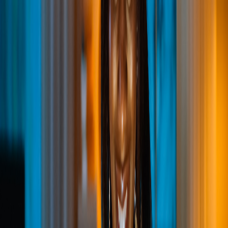
Spread thấp và ổn định
Spread đáng tin cậy và cạnh tranh thông qua các nhà cung cấp
thanh khoản hàng đầu toàn cầu.
Đòn bẩy lên đến 1:2000.
Quản lý vị thế lên đến 2000 lần ngay cả với số vốn tối thiểu.