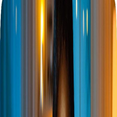
Copy Trading
Khuyến
Giao dịch
Nền tảng
Công cụ
Công ty
mãi
Đăng nhập
Đăng ký
VI
Tham gia thị trường vàng và dầu toàn cầu
Đầu tư vào vàng, bạc, dầu và nhiều sản phẩm khác với mức chênh
lệch giá ổn định.
Đăng ký
Tài khoản Demo
Forex
Hàng hóa
Crypto
Chỉ số
Cổ phiếu
Hàng hóa là gì?