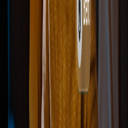
Điều kiện
Nạp tiền và rút tiền
Margin and Leverage
Giờ giao dịch
Nền tảng
MetaTrader 4
MetaTrader 5
Công cụ
Nghiên cứu thị trường & Thông tin
E-Calendar
Bảng giao dịch
Công ty
Về chúng tôi
Giấy tờ hợp pháp
Tin tức công ty
Hỗ trợ khách
hàng
Trung tâm trợ giúp
Copy Trading
Khuyến mãi
Chương trình IB
Land Prime Ltd is authorized and regulated by the Financial
Services Commission of Mauritius as a licensed Global Business
and Investment Dealer (License No. GB24203734).
Land Prime (SVG) is incorporated in St. Vincent & the Grenadines
as an International Business Company with registration number
23627 IBC 2016.
The registered office is at Suite 305, Griffith Corporate Centre,
Beachmont, P.O. Box 1510, Kingstown, St. Vincent and the
Grenadines.
Read risk disclosure before trading Forex/CFDs. Forex/CFD trading
involves substantial risk of loss and is not suitable for all investors.
landprime.com domain is owned and operated by Land Prime Ltd.
© 2013 Land Prime Ltd. All rights reserved.