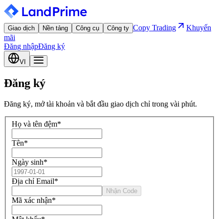
Copy Trading
Khuyến
Giao dịch
Nền tảng
Công cụ
Công ty
mãi
Đăng nhập
Đăng ký
VI
Đăng ký
Đăng ký, mở tài khoản và bắt đầu giao dịch chỉ trong vài phút.
Họ và tên đệm
*
Tên
*
Ngày sinh
*
Địa chỉ Email
*
Nhận Code
Mã xác nhận
*