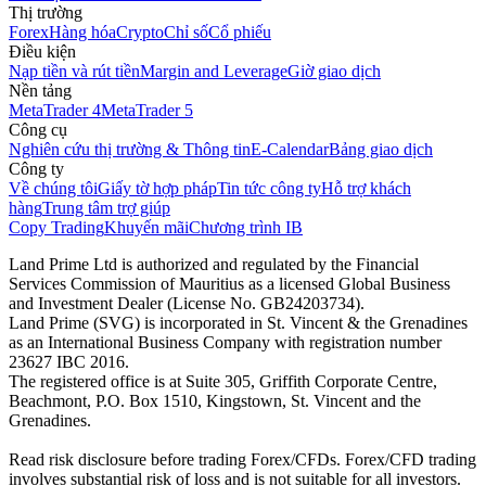
Thị trường
Forex
Hàng hóa
Crypto
Chỉ số
Cổ phiếu
Điều kiện
Nạp tiền và rút tiền
Margin and Leverage
Giờ giao dịch
Nền tảng
MetaTrader 4
MetaTrader 5
Công cụ
Nghiên cứu thị trường & Thông tin
E-Calendar
Bảng giao dịch
Công ty
Về chúng tôi
Giấy tờ hợp pháp
Tin tức công ty
Hỗ trợ khách
hàng
Trung tâm trợ giúp
Copy Trading
Khuyến mãi
Chương trình IB
Land Prime Ltd is authorized and regulated by the Financial
Services Commission of Mauritius as a licensed Global Business
and Investment Dealer (License No. GB24203734).
Land Prime (SVG) is incorporated in St. Vincent & the Grenadines
as an International Business Company with registration number
23627 IBC 2016.
The registered office is at Suite 305, Griffith Corporate Centre,
Beachmont, P.O. Box 1510, Kingstown, St. Vincent and the
Grenadines.
Read risk disclosure before trading Forex/CFDs. Forex/CFD trading
involves substantial risk of loss and is not suitable for all investors.