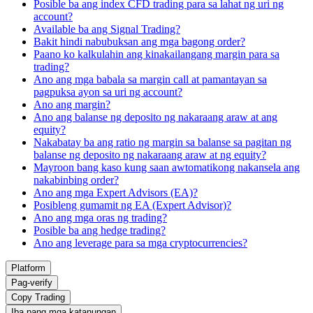
Posible ba ang index CFD trading para sa lahat ng uri ng
account?
Available ba ang Signal Trading?
Bakit hindi nabubuksan ang mga bagong order?
Paano ko kalkulahin ang kinakailangang margin para sa
trading?
Ano ang mga babala sa margin call at pamantayan sa
pagpuksa ayon sa uri ng account?
Ano ang margin?
Ano ang balanse ng deposito ng nakaraang araw at ang
equity?
Nakabatay ba ang ratio ng margin sa balanse sa pagitan ng
balanse ng deposito ng nakaraang araw at ng equity?
Mayroon bang kaso kung saan awtomatikong nakansela ang
nakabinbing order?
Ano ang mga Expert Advisors (EA)?
Posibleng gumamit ng EA (Expert Advisor)?
Ano ang mga oras ng trading?
Posible ba ang hedge trading?
Ano ang leverage para sa mga cryptocurrencies?
Platform
Pag-verify
Copy Trading
Iba pang mga katanungan