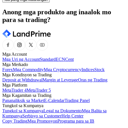
Anong mga produkto ang inaalok mo
para sa trading?
Mga Account
Mga Uri ng Account
Standard
ECN
Cent
Mga Merkado
Forex
Mga Commodity
Mga Cryptocurrency
Indices
Stock
Mga Kondisyon sa Trading
Deposit at Withdrawal
Margin at Leverage
Oras ng Trading
Mga Platform
MetaTrader 4
MetaTrader 5
Mga Kagamitan sa Trading
Pananaliksik sa Market
E-Calendar
Trading Panel
Tungkol sa Kumpanya
Tungkol sa Kumpanya
Legal na Dokumento
Mga Balita sa
Kumpanya
Serbisyo sa Customer
Help Center
Copy Trading
Mga Promosyon
Programa para sa IB