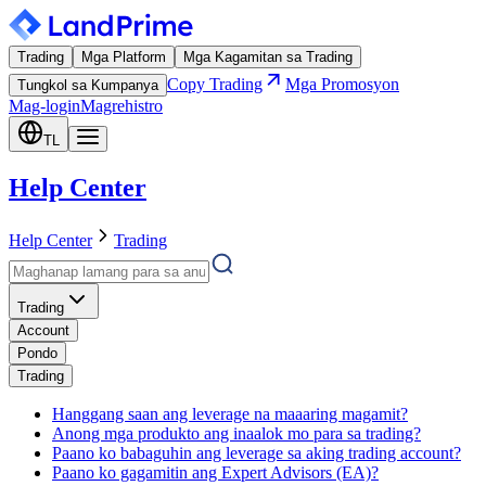
Trading
Mga Platform
Mga Kagamitan sa Trading
Copy Trading
Mga Promosyon
Tungkol sa Kumpanya
Mag-login
Magrehistro
TL
Help Center
Help Center
Trading
Trading
Account
Pondo
Trading
Hanggang saan ang leverage na maaaring magamit?
Anong mga produkto ang inaalok mo para sa trading?
Paano ko babaguhin ang leverage sa aking trading account?
Paano ko gagamitin ang Expert Advisors (EA)?