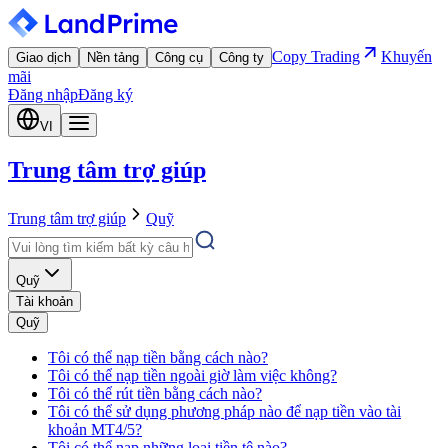
Copy Trading
Khuyến
Giao dịch
Nền tảng
Công cụ
Công ty
mãi
Đăng nhập
Đăng ký
VI
Trung tâm trợ giúp
Trung tâm trợ giúp
Quỹ
Quỹ
Tài khoản
Quỹ
Tôi có thể nạp tiền bằng cách nào?
Tôi có thể nạp tiền ngoài giờ làm việc không?
Tôi có thể rút tiền bằng cách nào?
Tôi có thể sử dụng phương pháp nào để nạp tiền vào tài
khoản MT4/5?
Tôi có thể nạp những loại tiền tệ nào?