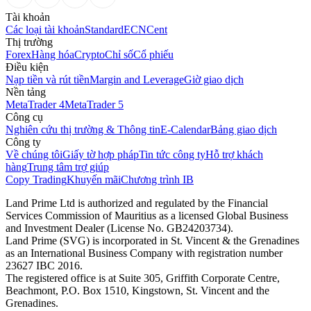
Tài khoản
Các loại tài khoản
Standard
ECN
Cent
Thị trường
Forex
Hàng hóa
Crypto
Chỉ số
Cổ phiếu
Điều kiện
Nạp tiền và rút tiền
Margin and Leverage
Giờ giao dịch
Nền tảng
MetaTrader 4
MetaTrader 5
Công cụ
Nghiên cứu thị trường & Thông tin
E-Calendar
Bảng giao dịch
Công ty
Về chúng tôi
Giấy tờ hợp pháp
Tin tức công ty
Hỗ trợ khách
hàng
Trung tâm trợ giúp
Copy Trading
Khuyến mãi
Chương trình IB
Land Prime Ltd is authorized and regulated by the Financial
Services Commission of Mauritius as a licensed Global Business
and Investment Dealer (License No. GB24203734).
Land Prime (SVG) is incorporated in St. Vincent & the Grenadines
as an International Business Company with registration number
23627 IBC 2016.
The registered office is at Suite 305, Griffith Corporate Centre,
Beachmont, P.O. Box 1510, Kingstown, St. Vincent and the
Grenadines.