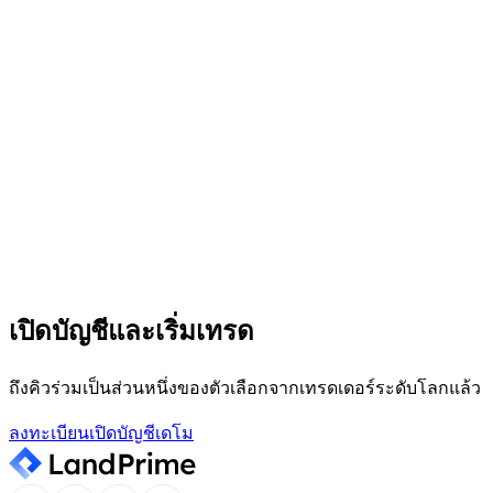
บริการลูกค้าตลอด 24 ชั่วโมงทุกวัน
ทีมสนับสนุนลูกค้าเฉพาะทางของเราพร้อมให้บริการตลอด 24
ชั่วโมงทุกวัน
ศูนย์ช่วยเหลือ
ค้นหาข้อมูลที่คุณต้องการได้อย่างรวดเร็วและง่ายดายในศูนย์
ช่วยเหลือของเรา
เปิดบัญชีและเริ่มเทรด
การวิเคราะห์ตลาด
ติดตามข่าวสารตลาดล่าสุดและข้อมูลเชิงลึกจากผู้เชี่ยวชาญ
ทั้งหมดในที่เดียว
ถึงคิวร่วมเป็นส่วนหนึ่งของตัวเลือกจากเทรดเดอร์ระดับโลกแล้ว
ลงทะเบียน
เปิดบัญชีเดโม