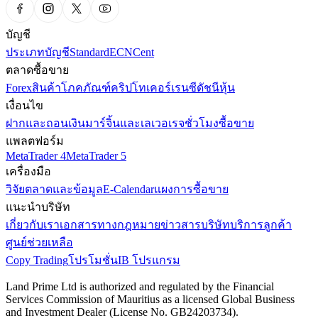
บัญชี
ประเภทบัญชี
Standard
ECN
Cent
ตลาดซื้อขาย
Forex
สินค้าโภคภัณฑ์
คริปโทเคอร์เรนซี
ดัชนี
หุ้น
เงื่อนไข
ฝากและถอนเงิน
มาร์จิ้นและเลเวอเรจ
ชั่วโมงซื้อขาย
แพลตฟอร์ม
MetaTrader 4
MetaTrader 5
เครื่องมือ
วิจัยตลาดและข้อมูล
E-Calendar
แผงการซื้อขาย
แนะนำบริษัท
เกี่ยวกับเรา
เอกสารทางกฎหมาย
ข่าวสารบริษัท
บริการลูกค้า
ศูนย์ช่วยเหลือ
Copy Trading
โปรโมชั่น
IB โปรแกรม
Land Prime Ltd is authorized and regulated by the Financial
Services Commission of Mauritius as a licensed Global Business
and Investment Dealer (License No. GB24203734).