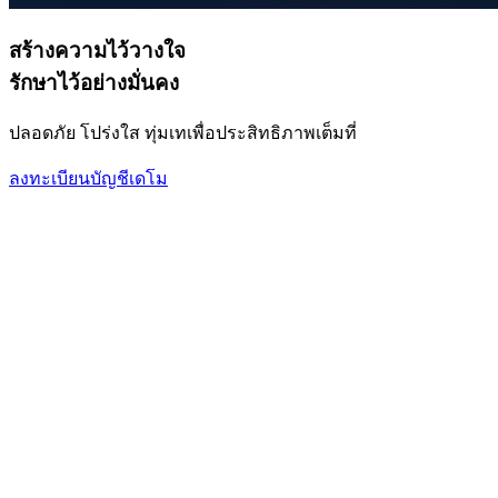
สร้างความไว้วางใจ
รักษาไว้อย่างมั่นคง
ปลอดภัย โปร่งใส ทุ่มเทเพื่อประสิทธิภาพเต็มที่
ลงทะเบียน
บัญชีเดโม
ขยายพอร์ตการลงทุนของคุณด้วยสินทรัพย์
ระดับโลก
ทั้งฟอเร็กซ์ สินค้าโภคภัณฑ์ คริปโทเคอร์เรนซี ดัชนี และหุ้น
เติมเต็มพอร์ตการลงทุนของคุณด้วยสินทรัพย์ทั่วโลกที่หลาก