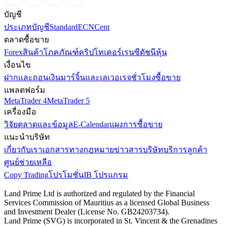
บัญชี
ประเภทบัญชี
Standard
ECN
Cent
ตลาดซื้อขาย
Forex
สินค้าโภคภัณฑ์
คริปโทเคอร์เรนซี
ดัชนี
หุ้น
เงื่อนไข
ฝากและถอนเงิน
มาร์จิ้นและเลเวอเรจ
ชั่วโมงซื้อขาย
แพลตฟอร์ม
MetaTrader 4
MetaTrader 5
เครื่องมือ
วิจัยตลาดและข้อมูล
E-Calendar
แผงการซื้อขาย
แนะนำบริษัท
เกี่ยวกับเรา
เอกสารทางกฎหมาย
ข่าวสารบริษัท
บริการลูกค้า
ศูนย์ช่วยเหลือ
Copy Trading
โปรโมชั่น
IB โปรแกรม
Land Prime Ltd is authorized and regulated by the Financial
Services Commission of Mauritius as a licensed Global Business
and Investment Dealer (License No. GB24203734).
Land Prime (SVG) is incorporated in St. Vincent & the Grenadines