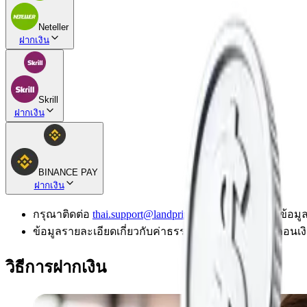
Neteller
ฝากเงิน
Skrill
ฝากเงิน
BINANCE PAY
ฝากเงิน
กรุณาติดต่อ
thai.support@landprime.com
เพื่อสอบถามข้อมูล
ข้อมูลรายละเอียดเกี่ยวกับค่าธรรมเนียมการฝากและถอน
วิธีการฝากเงิน