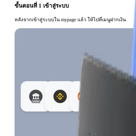
ขั้นตอนที่ 1 เข้าสู่ระบบ
หลังจากเข้าสู่ระบบใน mypage แล้ว ให้ไปที่เมนูฝากเงิน