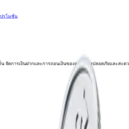
ปรโมชั่น
งถิ่น จัดการเงินฝากและการถอนเงินของคุณอย่างปลอดภัยและสะดวก