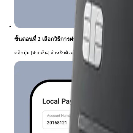
ขั้นตอนที่ 2 เลือกวิธีการฝากเงิน
คลิกปุ่ม [ฝากเงิน] สำหรับตัวเลือกการชำระเงินที่คุณต้องก