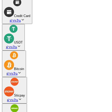
Credit Card
ฝากเงิน
USDT
ฝากเงิน
Bitcoin
ฝากเงิน
Sticpay
ฝากเงิน