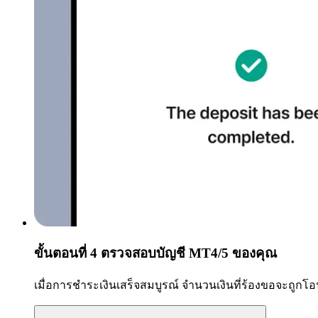
ขั้นตอนที่ 4 ตรวจสอบบัญชี MT4/5 ของคุณ
เมื่อการชำระเงินเสร็จสมบูรณ์ จำนวนเงินที่ร้องขอจะถูกโ