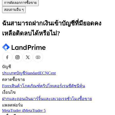
การคัดลอกการซื้อขาย
สอบถามอื่น ๆ
ฉันสามารถฝากเงินเข้าบัญชีที่มียอดคง
เหลือติดลบได้หรือไม่?
บัญชี
ประเภทบัญชี
Standard
ECN
Cent
ตลาดซื้อขาย
Forex
สินค้าโภคภัณฑ์
คริปโทเคอร์เรนซี
ดัชนี
หุ้น
เงื่อนไข
ฝากและถอนเงิน
มาร์จิ้นและเลเวอเรจ
ชั่วโมงซื้อขาย
แพลตฟอร์ม
MetaTrader 4
MetaTrader 5