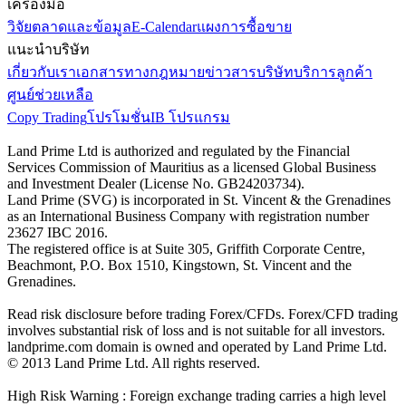
เครื่องมือ
วิจัยตลาดและข้อมูล
E-Calendar
แผงการซื้อขาย
แนะนำบริษัท
เกี่ยวกับเรา
เอกสารทางกฎหมาย
ข่าวสารบริษัท
บริการลูกค้า
ศูนย์ช่วยเหลือ
Copy Trading
โปรโมชั่น
IB โปรแกรม
Land Prime Ltd is authorized and regulated by the Financial
Services Commission of Mauritius as a licensed Global Business
and Investment Dealer (License No. GB24203734).
Land Prime (SVG) is incorporated in St. Vincent & the Grenadines
as an International Business Company with registration number
23627 IBC 2016.
The registered office is at Suite 305, Griffith Corporate Centre,
Beachmont, P.O. Box 1510, Kingstown, St. Vincent and the
Grenadines.
Read risk disclosure before trading Forex/CFDs. Forex/CFD trading
involves substantial risk of loss and is not suitable for all investors.
landprime.com domain is owned and operated by Land Prime Ltd.
© 2013 Land Prime Ltd. All rights reserved.
High Risk Warning : Foreign exchange trading carries a high level