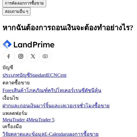
การคัดลอกการซื้อขาย
สอบถามอื่น ๆ
หากฉันต้องการถอนเงินจะต้องทำอย่างไร?
บัญชี
ประเภทบัญชี
Standard
ECN
Cent
ตลาดซื้อขาย
Forex
สินค้าโภคภัณฑ์
คริปโทเคอร์เรนซี
ดัชนี
หุ้น
เงื่อนไข
ฝากและถอนเงิน
มาร์จิ้นและเลเวอเรจ
ชั่วโมงซื้อขาย
แพลตฟอร์ม
MetaTrader 4
MetaTrader 5
เครื่องมือ
วิจัยตลาดและข้อมูล
E-Calendar
แผงการซื้อขาย