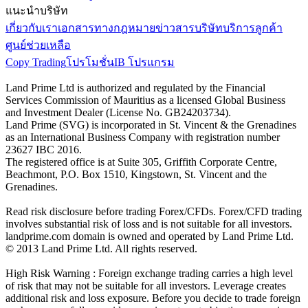
แนะนำบริษัท
เกี่ยวกับเรา
เอกสารทางกฎหมาย
ข่าวสารบริษัท
บริการลูกค้า
ศูนย์ช่วยเหลือ
Copy Trading
โปรโมชั่น
IB โปรแกรม
Land Prime Ltd is authorized and regulated by the Financial
Services Commission of Mauritius as a licensed Global Business
and Investment Dealer (License No. GB24203734).
Land Prime (SVG) is incorporated in St. Vincent & the Grenadines
as an International Business Company with registration number
23627 IBC 2016.
The registered office is at Suite 305, Griffith Corporate Centre,
Beachmont, P.O. Box 1510, Kingstown, St. Vincent and the
Grenadines.
Read risk disclosure before trading Forex/CFDs. Forex/CFD trading
involves substantial risk of loss and is not suitable for all investors.
landprime.com domain is owned and operated by Land Prime Ltd.
© 2013 Land Prime Ltd. All rights reserved.
High Risk Warning : Foreign exchange trading carries a high level
of risk that may not be suitable for all investors. Leverage creates
additional risk and loss exposure. Before you decide to trade foreign