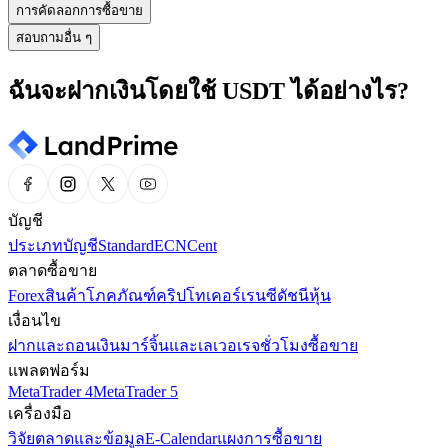
การคัดลอกการซื้อขาย
สอบถามอื่น ๆ
ฉันจะฝากเงินโดยใช้ USDT ได้อย่างไร?
บัญชี
ประเภทบัญชี
Standard
ECN
Cent
ตลาดซื้อขาย
Forex
สินค้าโภคภัณฑ์
คริปโทเคอร์เรนซี
ดัชนี
หุ้น
เงื่อนไข
ฝากและถอนเงิน
มาร์จิ้นและเลเวอเรจ
ชั่วโมงซื้อขาย
แพลตฟอร์ม
MetaTrader 4
MetaTrader 5
เครื่องมือ
วิจัยตลาดและข้อมูล
E-Calendar
แผงการซื้อขาย