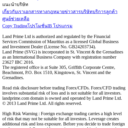
แนะนำบริษัท
เกี่ยวกับเรา
เอกสารทางกฎหมาย
ข่าวสารบริษัท
บริการลูกค้า
ศูนย์ช่วยเหลือ
Copy Trading
โปรโมชั่น
IB โปรแกรม
Land Prime Ltd is authorized and regulated by the Financial
Services Commission of Mauritius as a licensed Global Business
and Investment Dealer (License No. GB24203734).
Land Prime (SVG) is incorporated in St. Vincent & the Grenadines
as an International Business Company with registration number
23627 IBC 2016.
The registered office is at Suite 305, Griffith Corporate Centre,
Beachmont, P.O. Box 1510, Kingstown, St. Vincent and the
Grenadines.
Read risk disclosure before trading Forex/CFDs. Forex/CFD trading
involves substantial risk of loss and is not suitable for all investors.
landprime.com domain is owned and operated by Land Prime Ltd.
© 2013 Land Prime Ltd. All rights reserved.
High Risk Warning : Foreign exchange trading carries a high level
of risk that may not be suitable for all investors. Leverage creates
additional risk and loss exposure. Before you decide to trade foreign